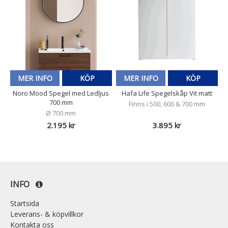
MER INFO
KÖP
MER INFO
KÖP
Noro Mood Spegel med Ledljus
Hafa Life Spegelskåp Vit matt
700 mm
Finns i 500, 600 & 700 mm
Ø 700 mm
2.195 kr
3.895 kr
INFO
Startsida
Leverans- & köpvillkor
Kontakta oss