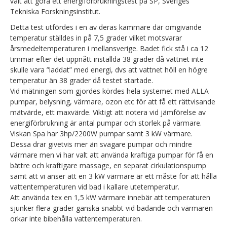
valt att göra ett energiförbrukningstest på SP, Sveriges
Tekniska Forskningsinstitut.
Detta test utfördes i en av deras kammare där omgivande
temperatur ställdes in på 7,5 grader vilket motsvarar
årsmedeltemperaturen i mellansverige. Badet fick stå i ca 12
timmar efter det uppnått inställda 38 grader då vattnet inte
skulle vara ”laddat” med energi, dvs att vattnet höll en högre
temperatur än 38 grader då testet startade.
Vid mätningen som gjordes kördes hela systemet med ALLA
pumpar, belysning, värmare, ozon etc för att få ett rättvisande
mätvärde, ett maxvärde. Viktigt att notera vid jämförelse av
energiförbrukning är antal pumpar och storlek på värmare.
Viskan Spa har 3hp/2200W pumpar samt 3 kW värmare.
Dessa drar givetvis mer än svagare pumpar och mindre
värmare men vi har valt att använda kraftiga pumpar för få en
bättre och kraftigare massage, en separat cirkulationspump
samt att vi anser att en 3 kW värmare är ett måste för att hålla
vattentemperaturen vid bad i kallare utetemperatur.
Att använda tex en 1,5 kW värmare innebär att temperaturen
sjunker flera grader ganska snabbt vid badande och värmaren
orkar inte bibehålla vattentemperaturen.