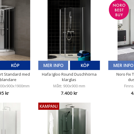
KÖP
MER INFO
KÖP
MER INFO
vart Standard med
Hafa Igloo Round Duschhörna
Noro Fix 
tblandare
klarglas
du
 900x900x1900mm
Mått: 900x900 mm
Finns
95 kr
7.400 kr
4