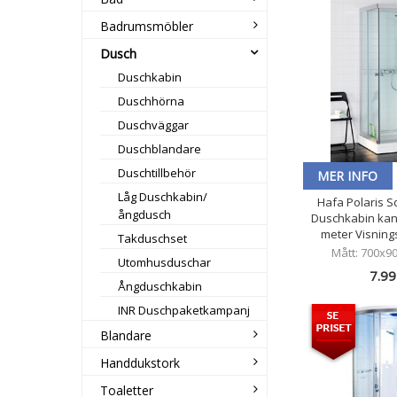
Badrumsmöbler
Dusch
Duschkabin
Duschhörna
Duschväggar
Duschblandare
Duschtillbehör
MER INFO
Låg Duschkabin/
Hafa Polaris 
ångdusch
Duschkabin kan
meter Visning
Takduschset
Mått: 700x
Utomhusduschar
7.99
Ångduschkabin
INR Duschpaketkampanj
Blandare
Handdukstork
Toaletter