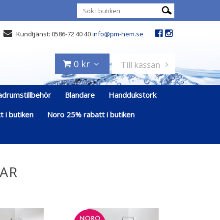
Kundtjänst: 0586-72 40 40
info@pm-hem.se
0 kr
Till kassan
adrumstillbehör
Blandare
Handdukstork
 i butiken
Noro 25% rabatt i butiken
AR