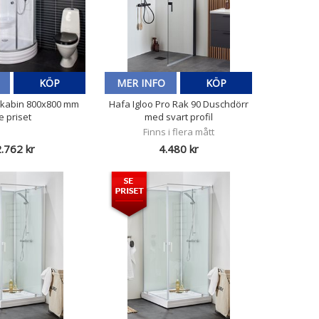
KÖP
MER INFO
KÖP
kabin 800x800 mm
Hafa Igloo Pro Rak 90 Duschdörr
e priset
med svart profil
Finns i flera mått
.762 kr
4.480 kr