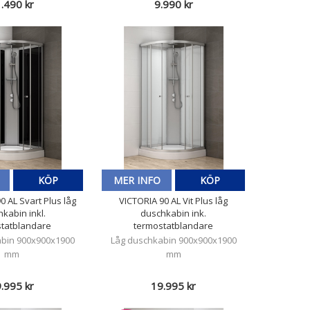
.490 kr
9.990 kr
KÖP
MER INFO
KÖP
0 AL Svart Plus låg
VICTORIA 90 AL Vit Plus låg
kabin inkl.
duschkabin ink.
tatblandare
termostatblandare
abin 900x900x1900
Låg duschkabin 900x900x1900
mm
mm
.995 kr
19.995 kr