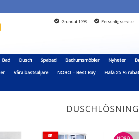
Grundat 1993
Personlig service
Bad
Dusch
Spabad
Badrumsmöbler
Nyheter
B
ter
Våra bästsäljare
NORO – Best Buy
Hafa 25 % rabatt
DUSCHLÖSNING