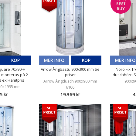
KÖP
MER INFO
KÖP
MER INFO
Square 70x90-H
Arrow Ångbastu 900x900 mm Se
Noro Fix Tr
 monteras på 2
priset
duschhörn S
s ex Hämtpris
Arrow Ångdusch 900x900 mm
900x9
900x1995 mm
6106
5 kr
19.369 kr
4