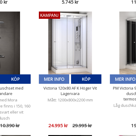
0 kr
5.745 kr
11
KÖP
MER INFO
KÖP
MER INFO
duschset med
Victoria 120x80 AF K Höger Vit
PM Victoria 9
andare
Lagervara
dusch
termos
 med Mora
Mått: 1200x800x2200 mm
Låg duschk
 finns i 150, 160
vart eller vit
dusch
10.390 kr
24.995 kr
29.995 kr
19