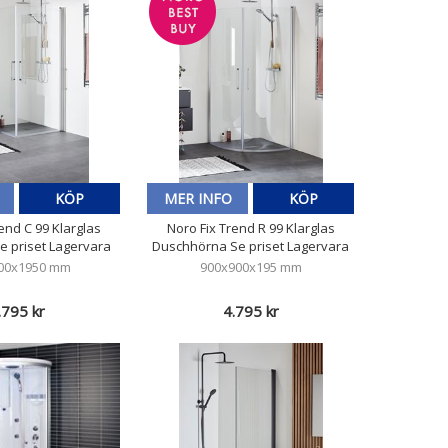
KÖP
MER INFO
KÖP
end C 99 Klarglas
Noro Fix Trend R 99 Klarglas
e priset Lagervara
Duschhörna Se priset Lagervara
00x1950 mm
900x900x195 mm
.795 kr
4.795 kr