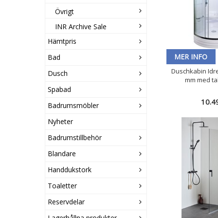
Övrigt
INR Archive Sale
Hämtpris
MER INFO
Bad
Duschkabin Idr
Dusch
mm med tak
Spabad
10.4
Badrumsmöbler
Nyheter
Badrumstillbehör
Blandare
Handdukstork
Toaletter
Reservdelar
Lagerhållna produkter