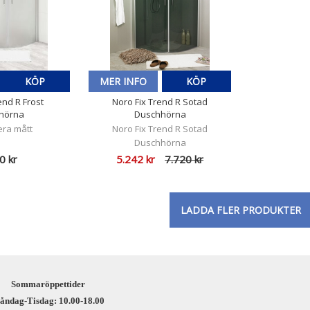
KÖP
MER INFO
KÖP
end R Frost
Noro Fix Trend R Sotad
hörna
Duschhörna
lera mått
Noro Fix Trend R Sotad
Duschhörna
0 kr
5.242 kr
7.720 kr
LADDA FLER PRODUKTER
Sommaröppettider
åndag-Tisdag: 10.00-18.00