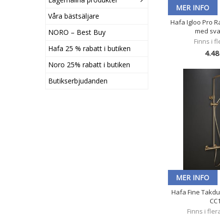
MER INFO
Våra bästsäljare
Hafa Igloo Pro 
med svar
NORO – Best Buy
Finns i f
Hafa 25 % rabatt i butiken
4.48
Noro 25% rabatt i butiken
Butikserbjudanden
MER INFO
Hafa Fine Takd
CC
Finns i fle