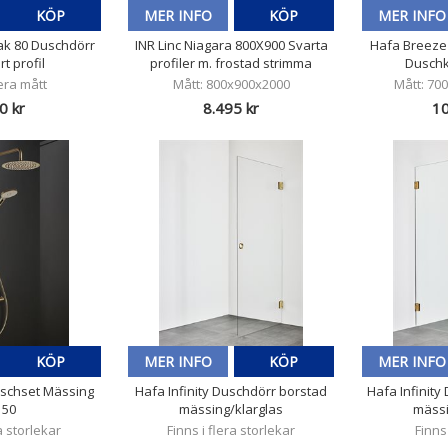
KÖP
MER INFO
KÖP
MER INFO
Rak 80 Duschdörr
INR Linc Niagara 800X900 Svarta
Hafa Breeze
t profil
profiler m. frostad strimma
Duschk
lera mått
Mått: 800x900x2000
Mått: 70
0 kr
8.495 kr
10
KÖP
MER INFO
KÖP
MER INFO
uschset Mässing
Hafa Infinity Duschdörr borstad
Hafa Infinit
150
mässing/klarglas
mässi
ra storlekar
Finns i flera storlekar
Finns