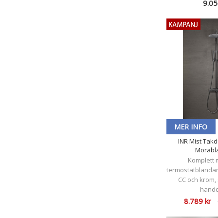
9.05
MER INFO
INR Mist Tak
Morabl
Komplett
termostatblandare
CC och krom, s
hand
8.789 kr