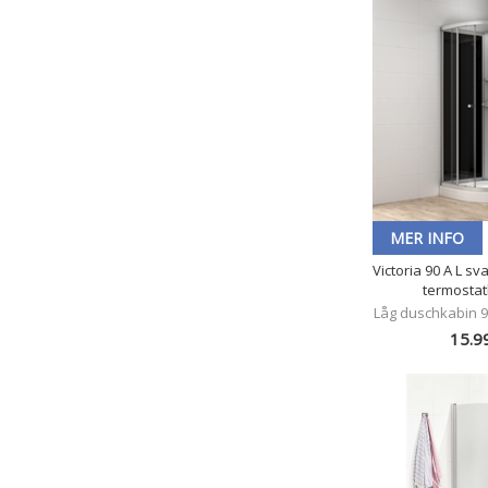
MER INFO
Victoria 90 A L s
termosta
Låg duschkabin
15.9