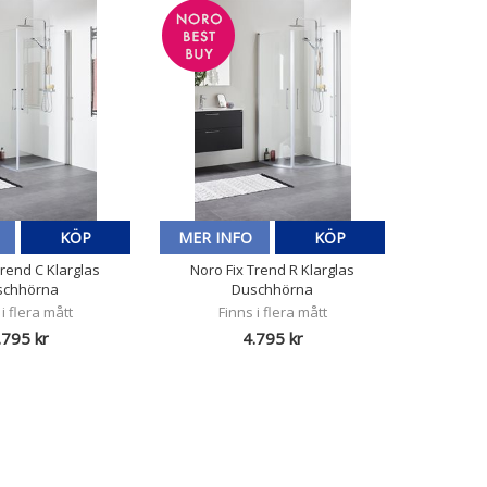
KÖP
MER INFO
KÖP
Trend C Klarglas
Noro Fix Trend R Klarglas
schhörna
Duschhörna
 i flera mått
Finns i flera mått
.795 kr
4.795 kr