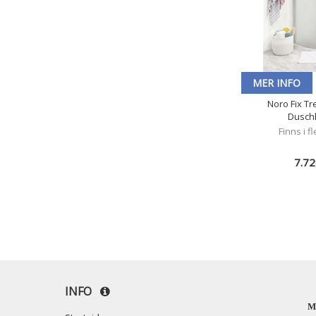
MER INFO
Noro Fix Tr
Dusch
Finns i f
7.72
INFO
M