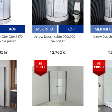
KÖP
MER INFO
KÖP
MER INFO
e 920x920x2170
Arrow Duschkabin 900x900 mm
Arrow Dusch
 Se priset
Se priset
S
95 kr
12.762 kr
12