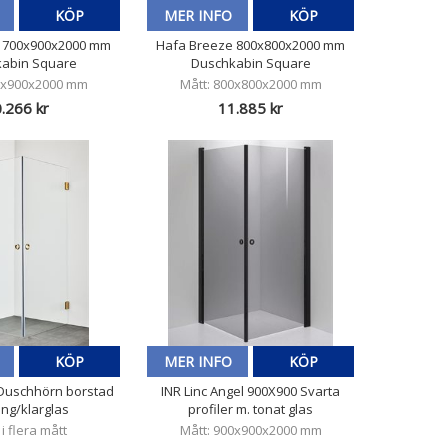
KÖP
MER INFO
KÖP
 700x900x2000 mm
Hafa Breeze 800x800x2000 mm
abin Square
Duschkabin Square
0x900x2000 mm
Mått: 800x800x2000 mm
.266 kr
11.885 kr
KÖP
MER INFO
KÖP
y Duschhörn borstad
INR Linc Angel 900X900 Svarta
ng/klarglas
profiler m. tonat glas
 i flera mått
Mått: 900x900x2000 mm