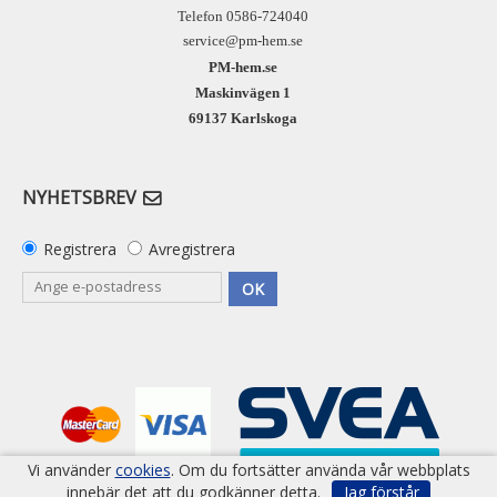
Telefon 0586-724040
service@pm-hem.se
PM-hem.se
Maskinvägen 1
69137 Karlskoga
NYHETSBREV
Registrera
Avregistrera
OK
Vi använder
cookies
. Om du fortsätter använda vår webbplats
innebär det att du godkänner detta.
Jag förstår