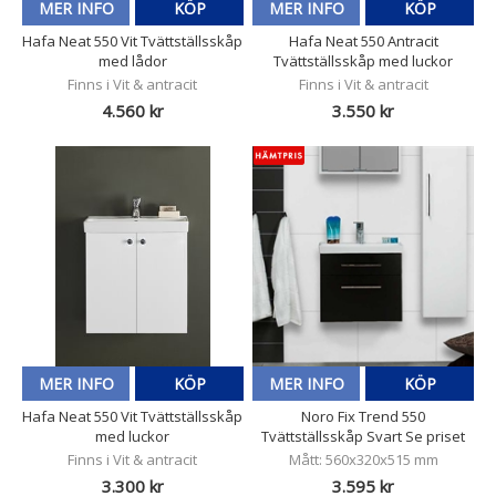
MER INFO
KÖP
MER INFO
KÖP
Hafa Neat 550 Vit Tvättställsskåp
Hafa Neat 550 Antracit
med lådor
Tvättställsskåp med luckor
Finns i Vit & antracit
Finns i Vit & antracit
4.560 kr
3.550 kr
MER INFO
KÖP
MER INFO
KÖP
Hafa Neat 550 Vit Tvättställsskåp
Noro Fix Trend 550
med luckor
Tvättställsskåp Svart Se priset
Finns i Vit & antracit
Mått: 560x320x515 mm
3.300 kr
3.595 kr