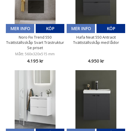
MER INFO
KÖP
MER INFO
KÖP
Noro Fix Trend 550
Hafa Neat 550 Antracit
Tvättställsskåp Svart Trästruktur
Tvättställsskåp med lådor
Se priset
Mått: 560x320x515 mm
4.195 kr
4.950 kr