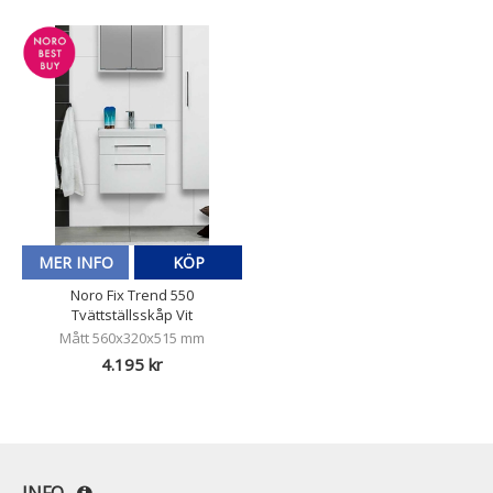
MER INFO
KÖP
Noro Fix Trend 550
Tvättställsskåp Vit
Mått 560x320x515 mm
4.195 kr
INFO