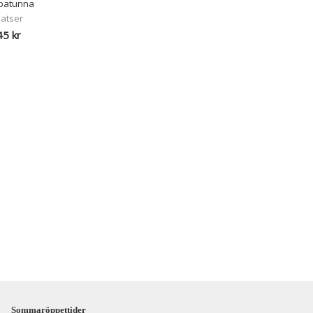
Spatunna
platser
45 kr
Sommaröppettider