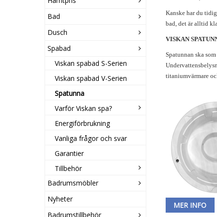
Hämtpris
Kanske har du tidig
Bad
bad, det är alltid 
Dusch
VISKAN SPATUNN
Spabad
Spatunnan ska som V
Viskan spabad S-Serien
Undervattensbelysni
titaniumvärmare oc
Viskan spabad V-Serien
Spatunna
Varför Viskan spa?
Energiförbrukning
Vanliga frågor och svar
Garantier
Tillbehör
Badrumsmöbler
Nyheter
MER INFO
Badrumstillbehör