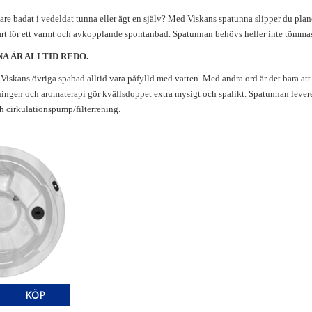
are badat i vedeldat tunna eller ägt en själv? Med Viskans spatunna slipper du plane
klart för ett varmt och avkopplande spontanbad. Spatunnan behövs heller inte tömmas 
A ÄR ALLTID REDO.
iskans övriga spabad alltid vara påfylld med vatten. Med andra ord är det bara att
ngen och aromaterapi gör kvällsdoppet extra mysigt och spalikt. Spatunnan leverera
h cirkulationspump/filterrening.
KÖP