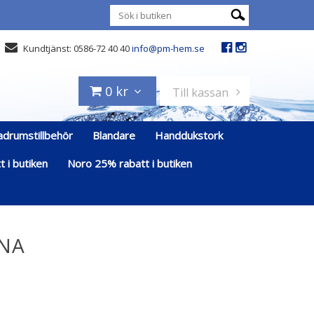
Kundtjänst: 0586-72 40 40
info@pm-hem.se
0 kr
Till kassan
adrumstillbehör
Blandare
Handdukstork
 i butiken
Noro 25% rabatt i butiken
NA