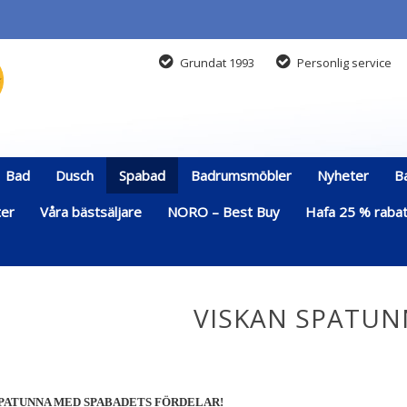
Grundat 1993
Personlig service
Bad
Dusch
Spabad
Badrumsmöbler
Nyheter
B
ter
Våra bästsäljare
NORO – Best Buy
Hafa 25 % rabatt
VISKAN SPATUN
SPATUNNA MED SPABADETS FÖRDELAR!