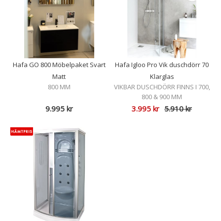
Hafa GO 800 Möbelpaket Svart
Hafa Igloo Pro Vik duschdörr 70
Matt
Klarglas
800 MM
VIKBAR DUSCHDÖRR FINNS I 700,
800 & 900 MM
9.995
kr
3.995
kr
5.910
kr