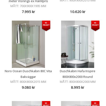
MÅTT: 900X900X2015 MM
meter Visnings ex Hämtpris
MÅTT: 700X900X1995 MM
7.995
kr
10.620
kr
Noro Ocean Duschkabin 80C Vita
Duschkabin Hafa Inspire
Bakväggar
800X800x2000 Round
MÅTT: 800X800X2015 MM
MÅTT: 800X800X2000 MM
9.080
kr
8.995
kr