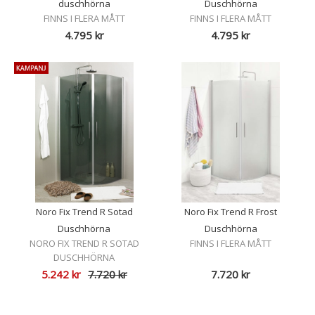
duschhörna
Duschhörna
FINNS I FLERA MÅTT
FINNS I FLERA MÅTT
4.795
kr
4.795
kr
Noro Fix Trend R Sotad
Noro Fix Trend R Frost
Duschhörna
Duschhörna
NORO FIX TREND R SOTAD
FINNS I FLERA MÅTT
DUSCHHÖRNA
5.242
kr
7.720
kr
7.720
kr