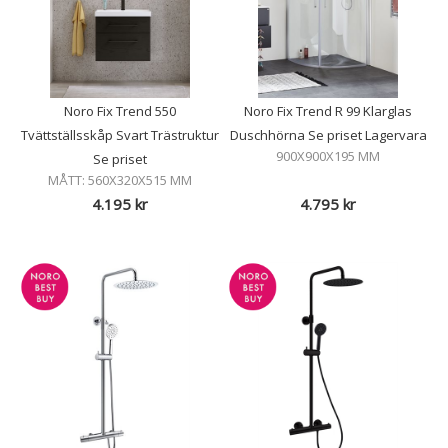
Noro Fix Trend 550
Noro Fix Trend R 99 Klarglas
Tvättställsskåp Svart Trästruktur
Duschhörna Se priset Lagervara
900X900X195 MM
Se priset
MÅTT: 560X320X515 MM
4.195
kr
4.795
kr