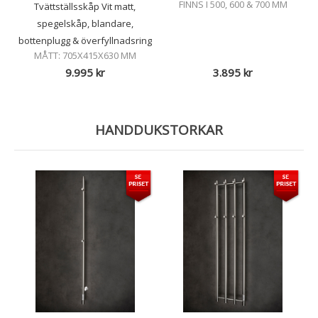
FINNS I 500, 600 & 700 MM
Tvättställsskåp Vit matt,
spegelskåp, blandare,
bottenplugg & överfyllnadsring
MÅTT: 705X415X630 MM
9.995
kr
3.895
kr
HANDDUKSTORKAR