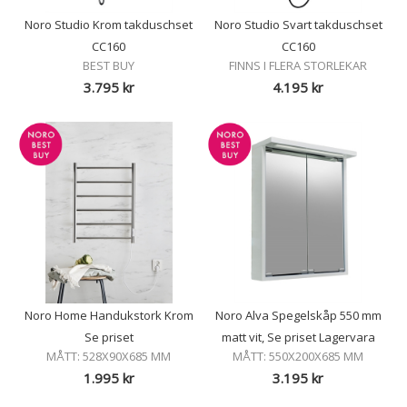
Noro Studio Krom takduschset
Noro Studio Svart takduschset
CC160
CC160
BEST BUY
FINNS I FLERA STORLEKAR
3.795
kr
4.195
kr
Noro Home Handukstork Krom
Noro Alva Spegelskåp 550 mm
Se priset
matt vit, Se priset Lagervara
MÅTT: 528X90X685 MM
MÅTT: 550X200X685 MM
1.995
kr
3.195
kr