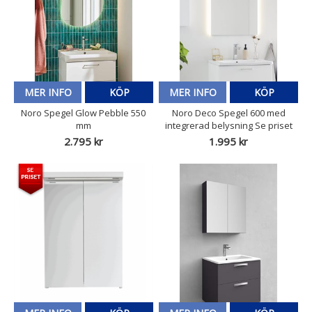
MER INFO
KÖP
MER INFO
KÖP
Noro Spegel Glow Pebble 550
Noro Deco Spegel 600 med
mm
integrerad belysning Se priset
2.795 kr
1.995 kr