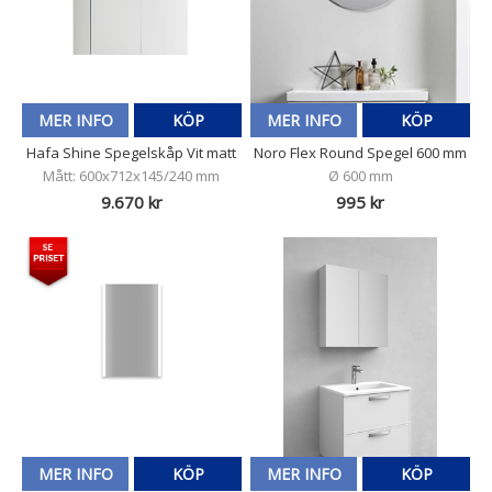
MER INFO
KÖP
MER INFO
KÖP
Hafa Shine Spegelskåp Vit matt
Noro Flex Round Spegel 600 mm
Mått: 600x712x145/240 mm
Ø 600 mm
9.670 kr
995 kr
MER INFO
KÖP
MER INFO
KÖP