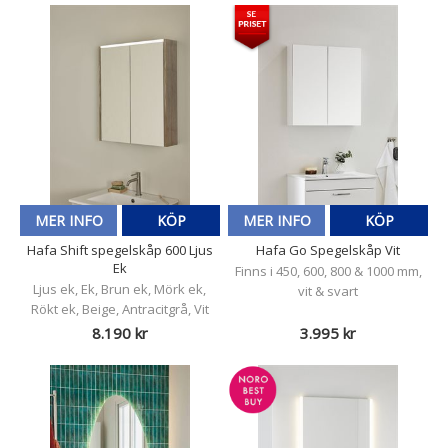
MER INFO
KÖP
MER INFO
KÖP
Hafa Shift spegelskåp 600 Ljus
Hafa Go Spegelskåp Vit
Ek
Finns i 450, 600, 800 & 1000 mm,
Ljus ek, Ek, Brun ek, Mörk ek,
vit & svart
Rökt ek, Beige, Antracitgrå, Vit
8.190 kr
3.995 kr