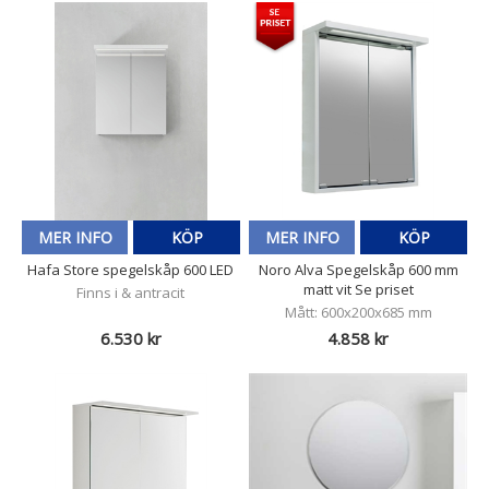
MER INFO
KÖP
MER INFO
KÖP
Hafa Store spegelskåp 600 LED
Noro Alva Spegelskåp 600 mm
matt vit Se priset
Finns i & antracit
Mått: 600x200x685 mm
6.530 kr
4.858 kr