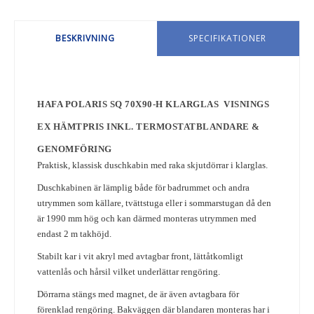
BESKRIVNING
SPECIFIKATIONER
HAFA POLARIS SQ 70X90-H KLARGLAS VISNINGS
EX HÄMTPRIS
INKL. TERMOSTATBLANDARE &
GENOMFÖRING
Praktisk, klassisk duschkabin med raka skjutdörrar i klarglas.
Duschkabinen är lämplig både för badrummet och andra
utrymmen som källare, tvättstuga eller i sommarstugan då den
är 1990 mm hög och kan därmed monteras utrymmen med
endast 2 m takhöjd.
Stabilt kar i vit akryl med avtagbar front, lättåtkomligt
vattenlås och hårsil vilket underlättar rengöring.
Dörrarna stängs med magnet, de är även avtagbara för
förenklad rengöring. Bakväggen där blandaren monteras har i