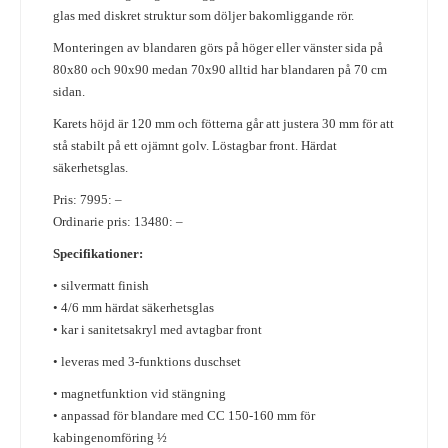
glas med diskret struktur som döljer bakomliggande rör.
Monteringen av blandaren görs på höger eller vänster sida på
80x80 och 90x90 medan 70x90 alltid har blandaren på 70 cm
sidan.
Karets höjd är 120 mm och fötterna går att justera 30 mm för att
stå stabilt på ett ojämnt golv.
Löstagbar front.
Härdat
säkerhetsglas.
Pris: 7995: –
Ordinarie pris: 13480: –
Specifikationer:
• silvermatt finish
• 4/6 mm härdat säkerhetsglas
• kar i sanitetsakryl med avtagbar front
• leveras med 3-funktions duschset
• magnetfunktion vid stängning
• anpassad för blandare med CC 150-160 mm för
kabingenomföring ½