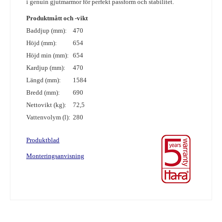
i genuin gjutmarmor för perfekt passform och stabilitet.
Produktmått och -vikt
Baddjup (mm):
470
Höjd (mm):
654
Höjd min (mm):
654
Kardjup (mm):
470
Längd (mm):
1584
Bredd (mm):
690
Nettovikt (kg):
72,5
Vattenvolym (l):
280
Produktblad
M
onteringsanvisning