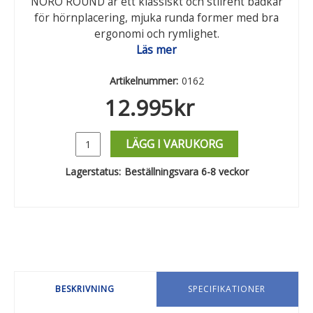
NORO ROUND är ett klassiskt och stilrent badkar
för hörnplacering, mjuka runda former med bra
ergonomi och rymlighet.
Läs mer
Artikelnummer:
0162
12.995
kr
LÄGG I VARUKORG
Lagerstatus:
Beställningsvara 6-8 veckor
BESKRIVNING
SPECIFIKATIONER