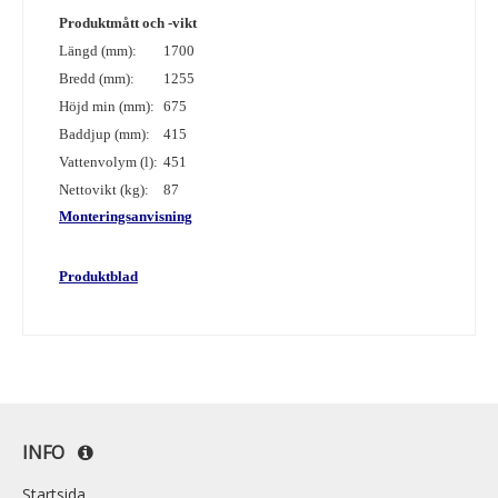
Produktmått och -vikt
Längd (mm):
1700
Bredd (mm):
1255
Höjd min (mm):
675
Baddjup (mm):
415
Vattenvolym (l):
451
Nettovikt (kg):
87
Monteringsanvisning
Produktblad
INFO
Startsida