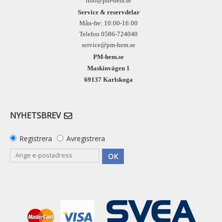
info@pm-hem.se
Service & reservdelar
Mån-fre: 10:00-16:00
Telefon 0586-724040
service@pm-hem.se
PM-hem.se
Maskinvägen 1
69137 Karlskoga
NYHETSBREV
Registrera
Avregistrera
OK