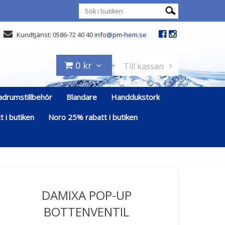
Kundtjänst: 0586-72 40 40
info@pm-hem.se
0 kr
Till kassan
adrumstillbehör
Blandare
Handdukstork
 i butiken
Noro 25% rabatt i butiken
DAMIXA POP-UP
BOTTENVENTIL