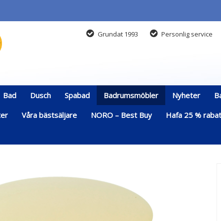
Grundat 1993
Personlig service
Bad
Dusch
Spabad
Badrumsmöbler
Nyheter
B
ter
Våra bästsäljare
NORO – Best Buy
Hafa 25 % rabatt