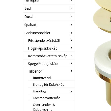
Hämtpris
Bad
Dusch
Spabad
Badrumsmöbler
Fristående tvättställ
Högskåp/sidoskåp
Kommod/tvättställsskåp
Spegel/spegelskåp
Tillbehör
Bottenventil
Eluttag för låda/skåp
Handtag
Kommodvattenlås
Över, under- &
lådbelysning