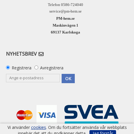
Telefon 0586-724040
service@pm-hem.se
PM-hem.se
Maskinvägen 1
69137 Karlskoga
NYHETSBREV
Registrera
Avregistrera
OK
Vi använder
cookies
. Om du fortsätter använda vår webbplats
innebär det att du godkänner detta.
Jag förstår