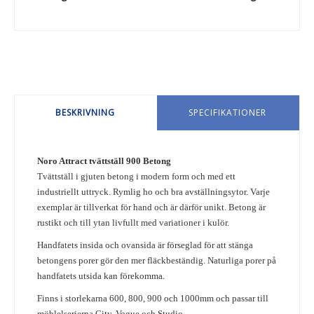
BESKRIVNING
SPECIFIKATIONER
Noro Attract tvättställ 900 Betong
Tvättställ i gjuten betong i modern form och med ett
industriellt uttryck. Rymlig ho och bra avställningsytor.
Varje
exemplar är tillverkat för hand och är därför unikt. Betong är
rustikt och till ytan livfullt med variationer i kulör.
Handfatets insida och ovansida är förseglad för att stänga
betongens porer gör den mer fläckbeständig. Naturliga porer på
handfatets utsida kan förekomma.
Finns i storlekarna 600, 800, 900 och 1000mm och passar till
möblelserierna City, Vogue och Studio.