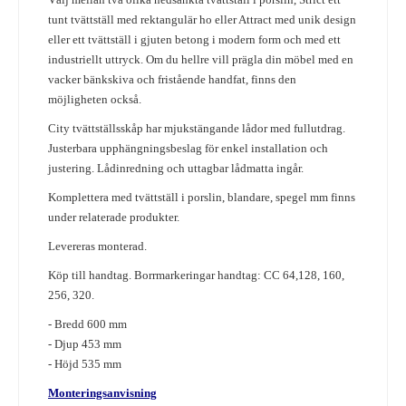
tunt tvättställ med rektangulär ho eller Attract med unik design
eller ett t
vättställ i gjuten betong i modern form och med ett
industriellt uttryck.
Om du hellre vill prägla din möbel med en
vacker bänkskiva och fristående handfat, finns den
möjligheten också.
City tvättställsskåp har mjukstängande lådor med fullutdrag.
Justerbara upphängningsbeslag för enkel installation och
justering. Lådinredning och uttagbar lådmatta ingår.
Komplettera med tvättställ i porslin, blandare, spegel mm finns
under relaterade produkter.
Levereras monterad.
Köp till handtag. Borrmarkeringar handtag: CC 64,128, 160,
256, 320.
- Bredd 600 mm
- Djup 453 mm
- Höjd 535 mm
Monteringsanvisning