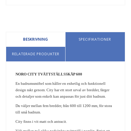
BESKRIVNING
SPECIFIKATIONER
RELATERADE PRODUKTER
NORO CITY TVÄTTSTÄLLSSKÅP 600
En badrumsmöbel som håller en enhetlig och funktionell
design rakt genom. City har ett stort urval av bredder, färger
och detaljer som enkelt kan anpassas för just ditt badrum.
Du väljer mellan fem bredder, från 600 till 1200 mm, för stora
till små badrum.
City finns i vit matt och antracit.
Välj mellan två olika nedsänkta tvättställ i porslin, Strict ett