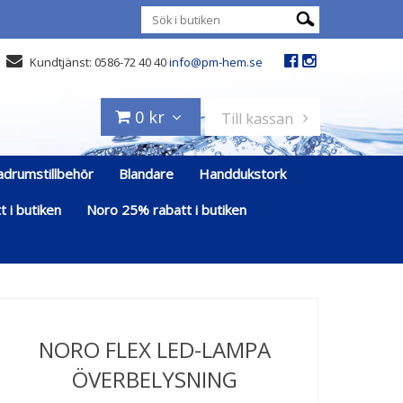
Kundtjänst: 0586-72 40 40
info@pm-hem.se
0 kr
Till kassan
adrumstillbehör
Blandare
Handdukstork
 i butiken
Noro 25% rabatt i butiken
NORO FLEX LED-LAMPA
ÖVERBELYSNING