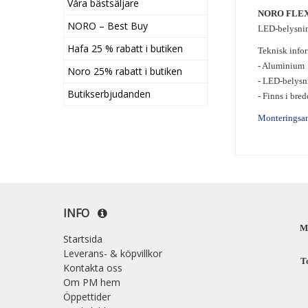
Våra bästsäljare
NORO FLEX 
NORO – Best Buy
LED-belysning
Hafa 25 % rabatt i butiken
Teknisk info
- Aluminium
Noro 25% rabatt i butiken
- LED-belysn
Butikserbjudanden
- Finns i b
Monteringsa
INFO
M
Startsida
Leverans- & köpvillkor
T
Kontakta oss
Om PM hem
Öppettider