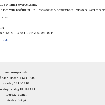
LED-lampa Överbelysning
 med varm nedåtriktat ljus. Anpassad för både planspegel, ramspegel samt spegels
rmation:
ing
redden (BxDxH) 300x110x45 & 500x110x45
nvisning
Sommaröppettider
åndag-Tisdag: 10.00-18.00
Onsdag 13.00-18.00
orsdag-Fredag 10.00-18.00
Lördag: Stängt
Söndag: Stängt