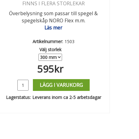
FINNS I FLERA STORLEKAR
Överbelysning som passar till spegel &
spegelskåp NORO Flex m.m.
Läs mer
Artikelnummer:
1503
Välj storlek
595
kr
LÄGG I VARUKORG
Lagerstatus:
Leverans inom ca 2-5 arbetsdagar