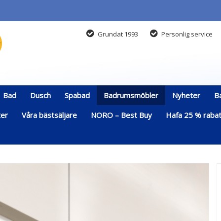
Grundat 1993
Personlig service
Bad
Dusch
Spabad
Badrumsmöbler
Nyheter
B
ter
Våra bästsäljare
NORO – Best Buy
Hafa 25 % rabatt