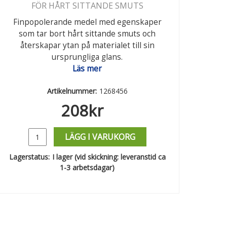
FÖR HÅRT SITTANDE SMUTS
Finpopolerande medel med egenskaper
som tar bort hårt sittande smuts och
återskapar ytan på materialet till sin
ursprungliga glans.
Läs mer
Artikelnummer:
1268456
208
kr
LÄGG I VARUKORG
Lagerstatus:
I lager (vid skickning: leveranstid ca
1-3 arbetsdagar)