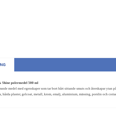
ING
& Shine polermedel 500 ml
erande medel med egenskaper som tar bort hårt sittande smuts och återskapar ytan på
a, hårda plaster, gelcoat, metall, krom, emalj, aluminium, mässing, porslin och coria