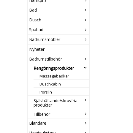
Hämtpris
Bad
Dusch
Spabad
Badrumsmöbler
Nyheter
Badrumstillbehör
Rengöringsprodukter
Massagebadkar
Duschkabin
Porslin
Självhäftande/skruvfria
produkter
Tillbehör
Blandare
Handdukstork