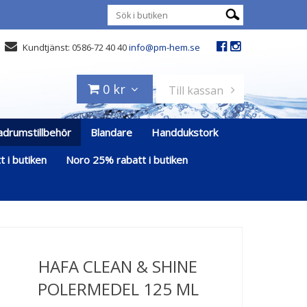
Kundtjänst: 0586-72 40 40
info@pm-hem.se
0 kr
Till kassan
adrumstillbehör
Blandare
Handdukstork
 i butiken
Noro 25% rabatt i butiken
HAFA CLEAN & SHINE
POLERMEDEL 125 ML