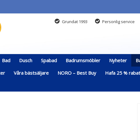
Grundat 1993
Personlig service
Bad
Dusch
Spabad
Badrumsmöbler
Nyheter
B
ter
Våra bästsäljare
NORO – Best Buy
Hafa 25 % rabatt