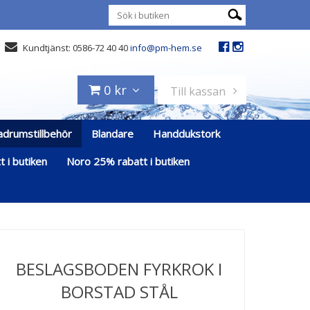
Kundtjänst: 0586-72 40 40
info@pm-hem.se
0 kr
Till kassan
adrumstillbehör
Blandare
Handdukstork
 i butiken
Noro 25% rabatt i butiken
BESLAGSBODEN FYRKROK I
BORSTAD STÅL