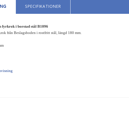
ING
SPECIFIKATIONER
 fyrkrok i borstad stål B1096
rok från Beslagsboden i rostfritt stål, längd 180 mm.
mm
nvisning