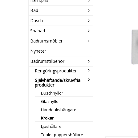
Hämtpris
Bad
Dusch
Spabad
Badrumsmöbler
Nyheter
Badrumstillbehör
Rengöringsprodukter
Självhäftande/skruvfria
produkter
Duschhyllor
Glashyllor
Handdukshängare
Krokar
Ljushållare
Toalettpappershållare