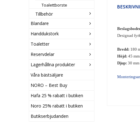
Toalettborste
BESKRIVN
Tillbehör
Blandare
Beslagsboden
Handdukstork
Designad fyrk
Toaletter
Bredd:
180 
Reservdelar
Höjd:
45 mm
Djup:
30 mm
Lagerhållna produkter
Våra bästsäljare
Monteringsa
NORO – Best Buy
Hafa 25 % rabatt i butiken
Noro 25% rabatt i butiken
Butikserbjudanden