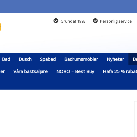
Grundat 1993
Personlig service
Bad
Dusch
Spabad
Badrumsmöbler
Nyheter
B
ter
Våra bästsäljare
NORO – Best Buy
Hafa 25 % rabatt