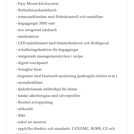
- Easy Mount-klicksystem
- flerfunktionshanddusch
- termostatblandare med flödeskontroll och omställare
- ångaggregat 3000 watt
- stor integrerad takdusch
- mistfunktion
- LED-stjärnhimmel med dimmerfunktion och flerfärgsval
- avkalkningsfunktion för ångaggregat
- integrerade massagemunstycken i stolpe
- digital touchpanel
- löstagbar front
- högtalare med bluetooth-anslutning
(parkoppla telefon m.m.)
- aromabehållare
- fjäderbelastade dubbelhjul för dörrar
- härdat säkerhetsglas med silverprofiler
- flexibel avloppsslang
- silikonfri
- fläkt
- enkel att montera
- uppfyller direktiv och standards: LVD;EMC, ROHS, CE och