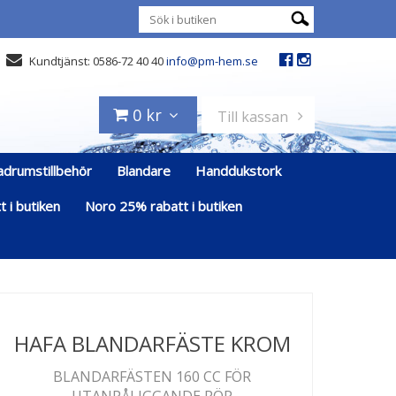
Kundtjänst: 0586-72 40 40
info@pm-hem.se
0 kr
Till kassan
adrumstillbehör
Blandare
Handdukstork
 i butiken
Noro 25% rabatt i butiken
HAFA BLANDARFÄSTE KROM
BLANDARFÄSTEN 160 CC FÖR