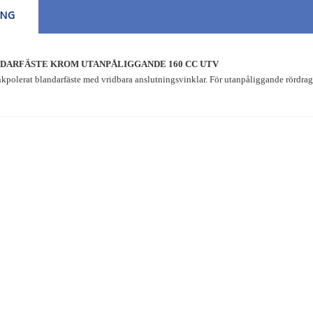
ING
DARFÄSTE KROM UTANPÅLIGGANDE 160 CC UTV
ankpolerat blandarfäste med vridbara anslutningsvinklar. För utanpåliggande rördra