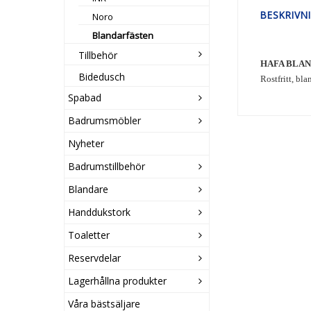
BESKRIVN
Noro
Blandarfästen
Tillbehör
HAFA BLAN
Bidedusch
Rostfritt, bl
Spabad
Badrumsmöbler
Nyheter
Badrumstillbehör
Blandare
Handdukstork
Toaletter
Reservdelar
Lagerhållna produkter
Våra bästsäljare