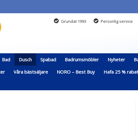
Grundat 1993
Personlig service
Bad
Dusch
Spabad
Badrumsmöbler
Nyheter
B
ter
Våra bästsäljare
NORO – Best Buy
Hafa 25 % rabatt