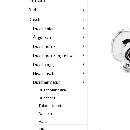
Hämtpris
Bad
Dusch
Duschkabin
Ångdusch
Duschhörna
Duschhörna lägre höjd
Duschvägg
Nischdusch
Duscharmatur
Duschblandare
Duschset
Takduschset
Damixa
Hafa
INR