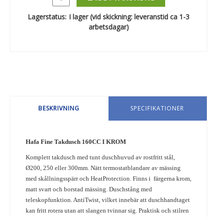
Lagerstatus:
I lager (vid skickning: leveranstid ca 1-3
arbetsdagar)
BESKRIVNING
SPECIFIKATIONER
Hafa Fine Takdusch 160CC I KROM
Komplett takdusch med tunt duschhuvud av rostfritt stål,
Ø200, 250 eller 300mm. Nätt termostatblandare av mässing
med skållningsspärr och HeatProtection. Finns i färgerna krom,
matt svart och borstad mässing. Duschstång med
teleskopfunktion. AntiTwist, vilket innebär att duschhandtaget
kan fritt rotera utan att slangen tvinnar sig. Praktisk och stilren