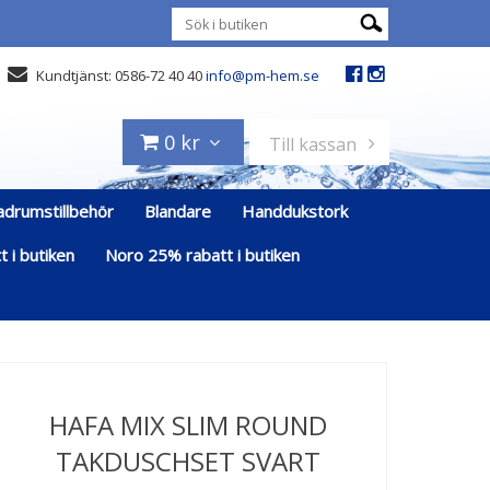
Kundtjänst: 0586-72 40 40
info@pm-hem.se
0 kr
Till kassan
adrumstillbehör
Blandare
Handdukstork
 i butiken
Noro 25% rabatt i butiken
HAFA MIX SLIM ROUND
TAKDUSCHSET SVART