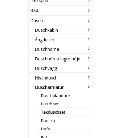
Hämtpris
Bad
Dusch
Duschkabin
Ångdusch
Duschhörna
Duschhörna lägre höjd
Duschvägg
Nischdusch
Duscharmatur
Duschblandare
Duschset
Takduschset
Damixa
Hafa
INR