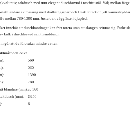
kvalitativ, takdusch med tunt elegant duschhuvud i rostfritt stål. Välj mellan färge
statblandare av mässing med skållningsspärr och HeatProtection, ett värmeskydda
jälv mellan 780-1390 mm. Justerbart väggfäste i djupled.
lket innebär att duschhandtaget kan fritt rotera utan att slangen tvinnar sig. Prakti
av kalk i duschhuvud samt handdusch.
m gör att du förbrukar mindre vatten.
ktmått och -vikt
m):
560
m):
535
m):
1390
m):
780
ått blandare (mm):
cc 160
takdusch (mm):
Ø250
):
6