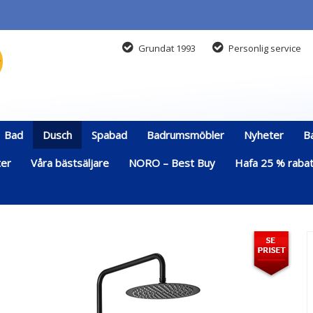
Grundat 1993
Personlig service
Bad
Dusch
Spabad
Badrumsmöbler
Nyheter
B
ter
Våra bästsäljare
NORO – Best Buy
Hafa 25 % rabatt