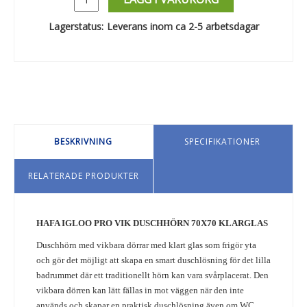
Lagerstatus:
Leverans inom ca 2-5 arbetsdagar
BESKRIVNING
SPECIFIKATIONER
RELATERADE PRODUKTER
HAFA IGLOO PRO VIK DUSCHHÖRN 70X70 KLARGLAS
Duschhörn med vikbara dörrar med klart glas som frigör yta
och gör det möjligt att skapa en smart duschlösning för det lilla
badrummet där ett traditionellt hörn kan vara svårplacerat. Den
vikbara dörren kan lätt fällas in mot väggen när den inte
används och skapar en praktisk duschlösning även om WC