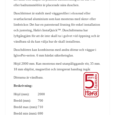
eller badrumsmöbler är placerade nära duschen.
Duschhörnet är stabilt med väggprofiler i eloxerad eller
svartlackerad aluminium som kan monteras med skruv eller
limbrickor. Det har en patenterad lösning för enkel installation
och justering, Hafa's InstaQuick™. Duschdörrarna har
lyftgångjärn för att de inte skall ta i golvet vid öppning och är
vändbara så du kan välja hur de skall installeras.
Duschdörren kan kombineras med andra dörrar och väggar i
IglooPro-serien. 6 mm härdat säkerhetsglas.
Höjd 2000 mm. Kan monteras med utanpåliggande rör, 35 mm.
18 mm släplist, magnetlist och integrerat handtag ingår.
Dörrarna är vändbara.
Beskrivning:
Höjd (mm):
2000
Bredd (mm):
700
Bredd max (mm):
710
Bredd min (mm):
690