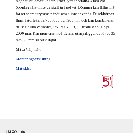
magnetlist. Smart konstruktion lyfter dörrarna 3 mm vid
öppning så att inte de skall ta i golvet. Dörrarna kan fä
llas inåt
för att spara utrymme när duschen inte används. Duschhörnan
finns i storlekarna 700, 800 och 900 mm och kan kombineras
till sex olika varianter, t.ex. 700x900, 800x800 o.s.v. Höjd
2000 mm. Kan monteras med 12 mm utanpåliggande rör cc 35
mm. 20 mm släplist ingår.
Mått:
Välj mått
Monteringsanvisning
Måttskiss
INFO