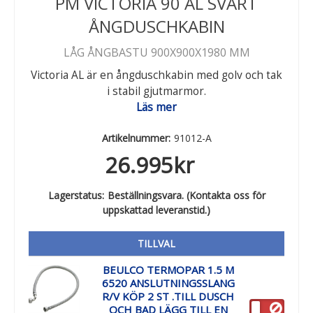
PM VICTORIA 90 AL SVART
ÅNGDUSCHKABIN
LÅG ÅNGBASTU 900X900X1980 MM
Victoria AL är en ångduschkabin med golv och tak
i stabil gjutmarmor.
Läs mer
Artikelnummer:
91012-A
26.995
kr
Lagerstatus:
Beställningsvara. (Kontakta oss för
uppskattad leveranstid.)
TILLVAL
BEULCO TERMOPAR 1.5 M
6520 ANSLUTNINGSSLANG
R/V KÖP 2 ST .TILL DUSCH
OCH BAD LÄGG TILL EN