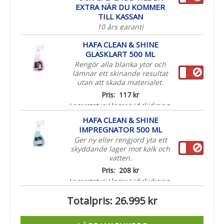
EXTRA NÄR DU KOMMER
TILL KASSAN
10 års garanti
Ord. pris:
219 kr
HAFA CLEAN & SHINE
Paketpris:
190 kr
GLASKLART 500 ML
Lagerstatus:
I lager (vid skickning:
Rengör alla blanka ytor och
leveranstid ca 1-3 arbetsdagar)
lämnar ett skinande resultat
utan att skada materialet.
Pris:
117 kr
Lagerstatus:
I lager (vid skickning:
leveranstid ca 1-3 arbetsdagar)
HAFA CLEAN & SHINE
IMPREGNATOR 500 ML
Ger ny eller rengjord yta ett
skyddande lager mot kalk och
vatten.
Pris:
208 kr
Lagerstatus:
I lager (vid skickning:
leveranstid ca 1-3 arbetsdagar)
Totalpris:
26.995 kr