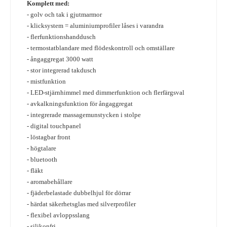
Komplett med:
- golv och tak i gjutmarmor
- klicksystem = aluminiumprofiler låses i varandra
- flerfunktionshanddusch
- termostatblandare med flödeskontroll och omställare
- ångaggregat 3000 watt
- stor integrerad takdusch
- mistfunktion
- LED-stjärnhimmel med dimmerfunktion och flerfärgsval
- avkalkningsfunktion för ångaggregat
- integrerade massagemunstycken i stolpe
- digital touchpanel
- löstagbar front
- högtalare
- bluetooth
- fläkt
- aromabehållare
- fjäderbelastade dubbelhjul för dörrar
- härdat säkerhetsglas med silverprofiler
- flexibel avloppsslang
- silikonfri