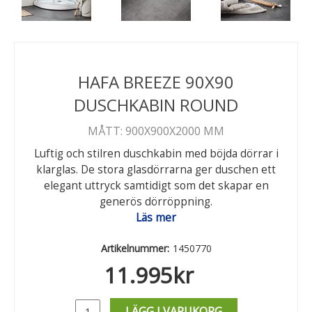
HAFA BREEZE 90X90
DUSCHKABIN ROUND
MÅTT: 900X900X2000 MM
Luftig och stilren duschkabin med böjda dörrar i
klarglas. De stora glasdörrarna ger duschen ett
elegant uttryck samtidigt som det skapar en
generös dörröppning.
Läs mer
Artikelnummer:
1450770
11.995
kr
LÄGG I VARUKORG