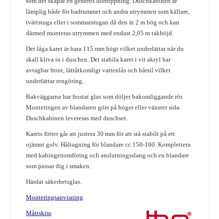
som det skapar en generös dörröppning. Duschkabinen är
lämplig både för badrummet och andra utrymmen som källare,
tvättstuga eller i sommarstugan då den är 2 m hög och kan
därmed monteras utrymmen med endast 2,05 m takhöjd.
Det låga karet är bara 115 mm högt vilket underlättar när du
skall kliva in i duschen. Det stabila karet i vit akryl har
avtagbar front, lättåtkomligt vattenlås och hårsil vilket
underlättar rengöring.
Bakväggarna har frostat glas som döljer bakomliggande rör.
Monteringen av blandaren görs på höger eller vänster sida.
Duschkabinen levereras med duschset.
Karets fötter går att justera 30 mm för att stå stabilt på ett
ojämnt golv. Håltagning för blandare cc 150-160. Komplettera
med kabingenomföring och anslutningsslang och en blandare
som passar dig i smaken.
Härdat säkerhetsglas.
Monteringsanvisning
Måttskiss