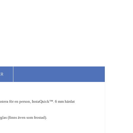
ER
ustera för en person, InstaQuick™. 6 mm härdat
las (finns även som frostad).