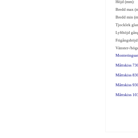
Höjd (mm):
Bredd max (
Bredd min (
Tjocklek gla
Lyfthöjd gån
Frigångshöjd
Vänster-/hög
Monteringsa
Måttskiss 7
Måttskiss 8
Måttskiss 9
Måttskiss 1