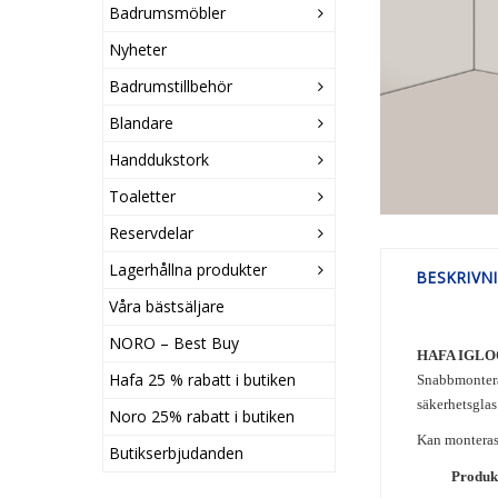
Badrumsmöbler
Nyheter
Badrumstillbehör
Blandare
Handdukstork
Toaletter
Reservdelar
Lagerhållna produkter
BESKRIVN
Våra bästsäljare
NORO – Best Buy
HAFA IGLO
Hafa 25 % rabatt i butiken
Snabbmonterad
säkerhetsgla
Noro 25% rabatt i butiken
Kan monteras 
Butikserbjudanden
Produkt