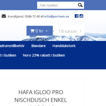
Kundtjänst: 0586-72 40 40
info@pm-hem.se
0 kr
Till kassan
adrumstillbehör
Blandare
Handdukstork
 i butiken
Noro 25% rabatt i butiken
HAFA IGLOO PRO
NISCHDUSCH ENKEL