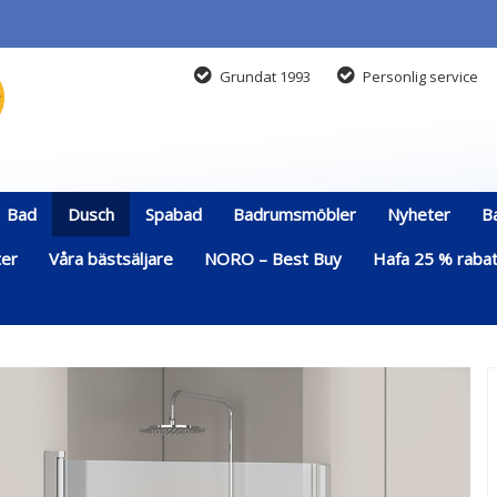
Grundat 1993
Personlig service
Bad
Dusch
Spabad
Badrumsmöbler
Nyheter
B
ter
Våra bästsäljare
NORO – Best Buy
Hafa 25 % rabatt