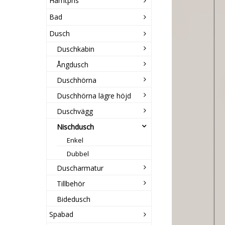
Hämtpris
Bad
Dusch
Duschkabin
Ångdusch
Duschhörna
Duschhörna lägre höjd
Duschvägg
Nischdusch
Enkel
Dubbel
Duscharmatur
Tillbehör
Bidedusch
Spabad