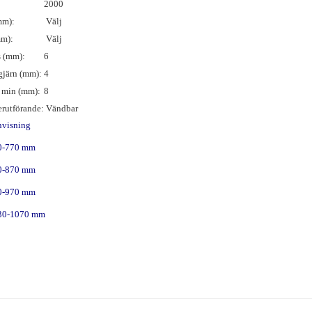
2000
mm):
Välj
mm):
Välj
s (mm):
6
gjärn (mm):
4
 min (mm):
8
erutförande:
Vändbar
nvisning
30-770 mm
30-870 mm
30-970 mm
030-1070 mm