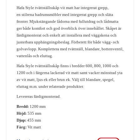
Hafa Style tvättställsskåp
vit matt har integrerat grepp,
en
stilrena badrumsmöbler med integrerat grepp och släta
fronter. Mjukstängande lådorna med fullutdrag och lådmatta
ger både komfort och god överblick över innehållet.
Skåpet är
färdigmonterat och enkelt att installera med väggskena och
justerbara upphängningsbeslag. Förberett för både vägg- och
golvavlopp. Komplettera med tvättställ, blandare, bottenventil,
vattenlås och eluttag.
Hafa Style tvättställsskåp finns i bredder 600, 800, 1000 och
1200 och i färgerna lackerad vit matt samt vacker mönstrad yta
av vit matt, ljus ek eller brun ek.
Välj till blandare, spegel,
eluttag m.m. under relaterade produkter.
Levereras färdigmonterad.
Bredd:
1200 mm
Höjd:
535 mm
Djup:
455 mm
Färg:
Vit matt