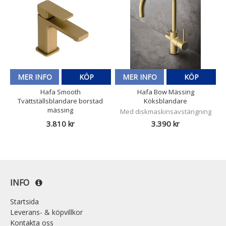
MER INFO
KÖP
MER INFO
KÖP
Hafa Smooth
Hafa Bow Mässing
Tvättställsblandare borstad
Köksblandare
mässing
Med diskmaskinsavstängning
3.810 kr
3.390 kr
INFO
Startsida
Leverans- & köpvillkor
Kontakta oss