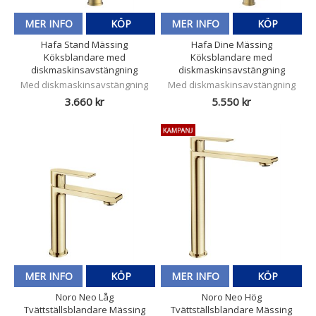
MER INFO
KÖP
MER INFO
KÖP
Hafa Stand Mässing
Hafa Dine Mässing
Köksblandare med
Köksblandare med
diskmaskinsavstängning
diskmaskinsavstängning
Med diskmaskinsavstängning
Med diskmaskinsavstängning
3.660 kr
5.550 kr
MER INFO
KÖP
MER INFO
KÖP
Noro Neo Låg
Noro Neo Hög
Tvättställsblandare Mässing
Tvättställsblandare Mässing