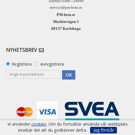
Telefon 0586-724040
service@pm-hem.se
PM-hem.se
Maskinvägen 1
69137 Karlskoga
NYHETSBREV
Registrera
Avregistrera
OK
Vi använder
cookies
. Om du fortsätter använda vår webbplats
innebär det att du godkänner detta.
Jag förstår