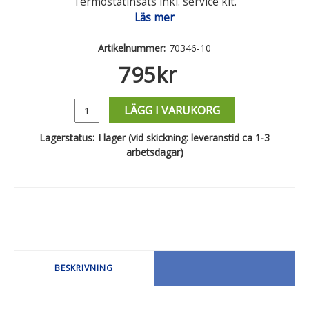
Termostatinsats inkl. service kit.
Läs mer
Artikelnummer:
70346-10
795
kr
LÄGG I VARUKORG
Lagerstatus:
I lager (vid skickning: leveranstid ca 1-3
arbetsdagar)
BESKRIVNING