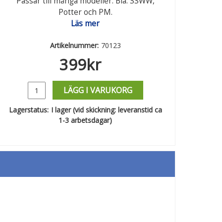
Passar till många modeller. Bla. SSWW,
Potter och PM.
Läs mer
Artikelnummer:
70123
399
kr
LÄGG I VARUKORG
Lagerstatus:
I lager (vid skickning: leveranstid ca
1-3 arbetsdagar)