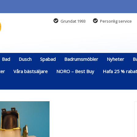
Grundat 1993
Personlig service
Bad
Dusch
Spabad
Badrumsmöbler
Nyheter
B
ter
Våra bästsäljare
NORO – Best Buy
Hafa 25 % rabatt