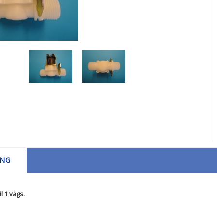
ING
l 1 vägs.