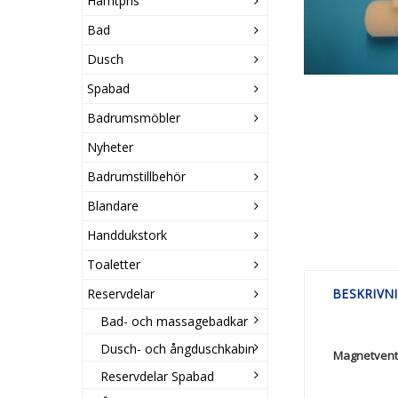
Hämtpris
Bad
Dusch
Spabad
Badrumsmöbler
Nyheter
Badrumstillbehör
Blandare
Handdukstork
Toaletter
Reservdelar
BESKRIVN
Bad- och massagebadkar
Dusch- och ångduschkabin
Magnetventi
Reservdelar Spabad