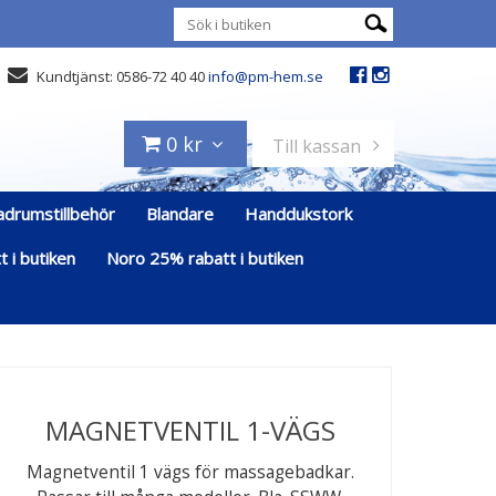
Kundtjänst: 0586-72 40 40
info@pm-hem.se
0 kr
Till kassan
adrumstillbehör
Blandare
Handdukstork
 i butiken
Noro 25% rabatt i butiken
MAGNETVENTIL 1-VÄGS
Magnetventil 1 vägs för massagebadkar.