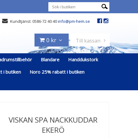
Kundtjänst: 0586-72 40 40
info@pm-hem.se
0 kr
Till kassan
adrumstillbehör
Blandare
Handdukstork
 i butiken
Noro 25% rabatt i butiken
VISKAN SPA NACKKUDDAR
EKERÖ