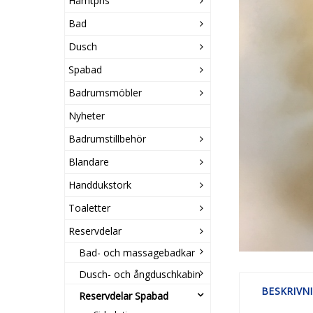
Hämtpris
Bad
Dusch
Spabad
Badrumsmöbler
Nyheter
Badrumstillbehör
Blandare
Handdukstork
Toaletter
Reservdelar
Bad- och massagebadkar
Dusch- och ångduschkabin
BESKRIVN
Reservdelar Spabad