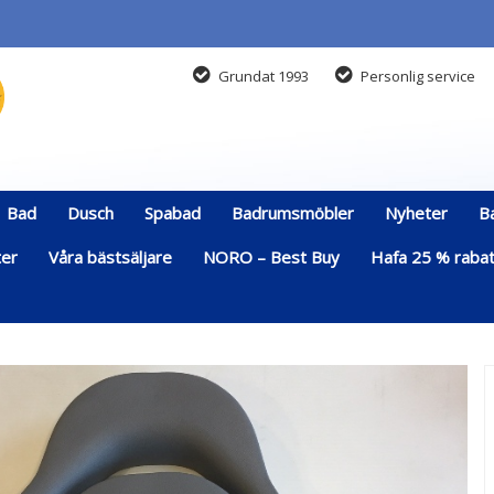
Grundat 1993
Personlig service
Bad
Dusch
Spabad
Badrumsmöbler
Nyheter
B
ter
Våra bästsäljare
NORO – Best Buy
Hafa 25 % rabatt