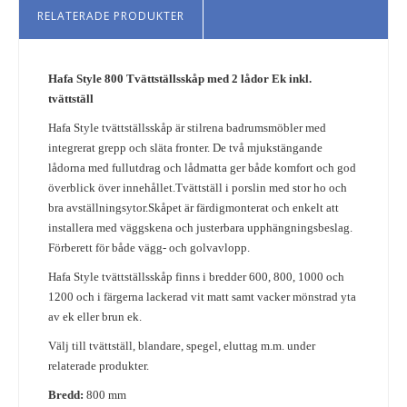
RELATERADE PRODUKTER
Hafa Style 800 Tvättställsskåp med 2 lådor Ek inkl.
tvättställ
Hafa Style tvättställsskåp är stilrena badrumsmöbler med
integrerat grepp och släta fronter. De två mjukstängande
lådorna med fullutdrag och lådmatta ger både komfort och god
överblick över innehållet.
Tvättställ i porslin med stor ho och
bra avställningsytor.
Skåpet är färdigmonterat och enkelt att
installera med väggskena och justerbara upphängningsbeslag.
Förberett för både vägg- och golvavlopp.
Hafa Style tvättställsskåp finns i bredder 600, 800, 1000 och
1200 och i färgerna lackerad vit matt samt vacker mönstrad yta
av ek eller brun ek.
Välj till tvättställ, blandare, spegel, eluttag m.m. under
relaterade produkter.
Bredd:
800 mm