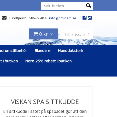
Kundtjänst: 0586-72 40 40
info@pm-hem.se
0 kr
Till kassan
adrumstillbehör
Blandare
Handdukstork
 i butiken
Noro 25% rabatt i butiken
VISKAN SPA SITTKUDDE
En sittkudde i sätet på spabadet gör att den