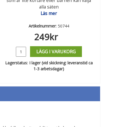
som är lite kortare eller barnen kan välja
alla säten
Läs mer
Artikelnummer:
50744
249
kr
LÄGG I VARUKORG
Lagerstatus:
I lager (vid skickning: leveranstid ca
1-3 arbetsdagar)