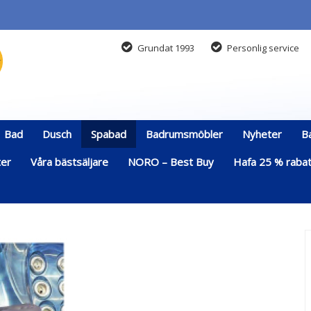
Grundat 1993
Personlig service
Bad
Dusch
Spabad
Badrumsmöbler
Nyheter
B
ter
Våra bästsäljare
NORO – Best Buy
Hafa 25 % rabatt