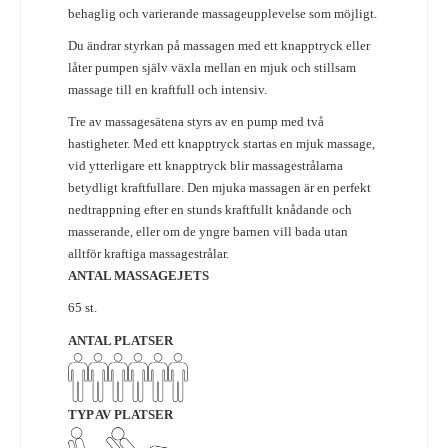
behaglig och varierande massageupplevelse som möjligt.
Du ändrar styrkan på massagen med ett knapptryck eller
låter pumpen själv växla mellan en mjuk och stillsam
massage till en kraftfull och intensiv.
Tre av massagesätena styrs av en pump med två
hastigheter. Med ett knapptryck startas en mjuk massage,
vid ytterligare ett knapptryck blir massagestrålarna
betydligt kraftfullare. Den mjuka massagen är en perfekt
nedtrappning efter en stunds kraftfullt knådande och
masserande, eller om de yngre barnen vill bada utan
alltför kraftiga massagestrålar.
ANTAL MASSAGEJETS
65 st.
ANTAL PLATSER
TYP AV PLATSER