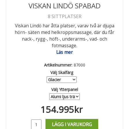
VISKAN LINDÖ SPABAD
8 SITTPLATSER
Viskan Lindö har åtta platser, varav två är djupa
hörn- säten med helkroppsmassage, där du får
nack-, rygg-, höft-, underarms-, vad- och
fotmassage.
Läs mer
Artikelnummer:
87000
Välj Skalfärg
Välj Ytterpanel
154.995
kr
LÄGG I VARUKORG