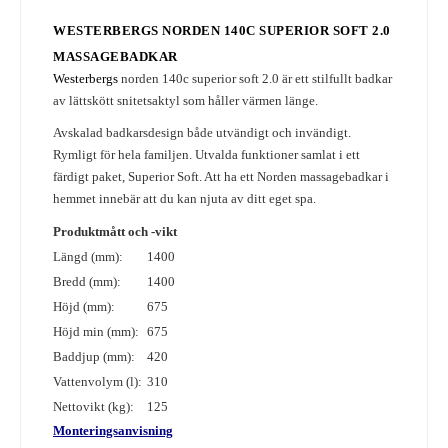
WESTERBERGS NORDEN 140C SUPERIOR SOFT 2.0
MASSAGEBADKAR
Westerbergs
norden 140c superior soft 2.0
är ett stilfullt badkar
av lättskött snitetsaktyl som håller värmen länge.
Avskalad badkarsdesign både utvändigt och invändigt.
Rymligt för hela familjen. Utvalda funktioner samlat i ett
färdigt paket, Superior Soft. Att ha ett Norden massagebadkar i
hemmet innebär att du kan njuta av ditt eget spa.
Produktmått och -vikt
Längd (mm):
1400
Bredd (mm):
1400
Höjd (mm):
675
Höjd min (mm):
675
Baddjup (mm):
420
Vattenvolym (l):
310
Nettovikt (kg):
125
Monteringsanvisning