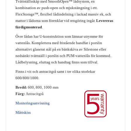
Tvättställsskåp med SmoothOpen™ lådsystem, en
kombination av push-open och mjukstängning i ett.
FlexStorage™, flexibel lådindelning i lackad massiv ek, och
mattor i lådorna som förenklar vid rengöring ingår.
Levereras
färdigmonterad
.
Övre lådan har U-konstruktion som lämnar utrymme för
vattenlås. Komplettera med fristående handfat i porslin
alternativt glaserat stål på en bänkskiva av Silestone eller
nedsänkt tvättställ i porslin och PUM-vattenlås för kommod.
Lådbelysning, eluttag och handtag finns som tillval.
Finns i vit och antracitgrå samt i tre olika storlekar
600/800/1000.
Bredd:
600, 800, 1000 mm
Färg:
Antracitgrå
Monteringsanvisning
Måttskiss