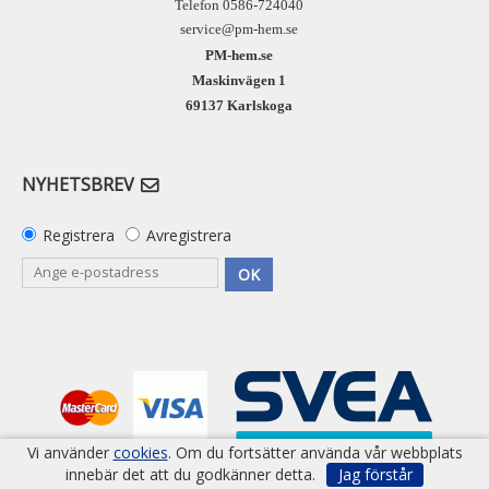
Telefon 0586-724040
service@pm-hem.se
PM-hem.se
Maskinvägen 1
69137 Karlskoga
NYHETSBREV
Registrera
Avregistrera
OK
Vi använder
cookies
. Om du fortsätter använda vår webbplats
innebär det att du godkänner detta.
Jag förstår