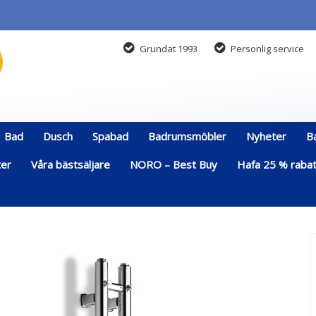
Grundat 1993
Personlig service
Bad
Dusch
Spabad
Badrumsmöbler
Nyheter
B
ter
Våra bästsäljare
NORO – Best Buy
Hafa 25 % rabatt