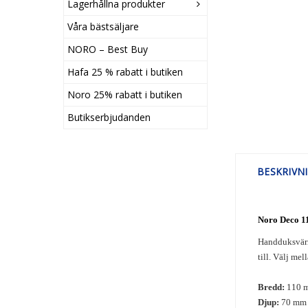
Lagerhållna produkter
Våra bästsäljare
NORO – Best Buy
Hafa 25 % rabatt i butiken
Noro 25% rabatt i butiken
Butikserbjudanden
BESKRIVN
Noro Deco 1
Handduksvärma
till. Välj mel
Bredd:
110 
Djup:
70 mm