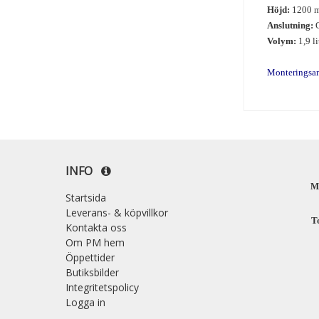
Höjd:
1200 
Anslutning:
G
Volym:
1,9 li
Monteringsa
INFO
M
Startsida
Leverans- & köpvillkor
T
Kontakta oss
Om PM hem
Öppettider
Butiksbilder
Integritetspolicy
Logga in