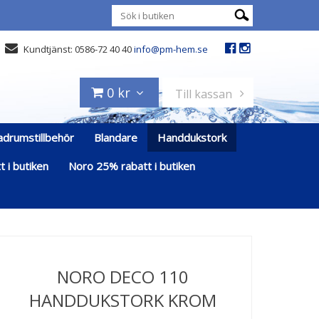
Kundtjänst: 0586-72 40 40
info@pm-hem.se
0 kr
Till kassan
adrumstillbehör
Blandare
Handdukstork
 i butiken
Noro 25% rabatt i butiken
NORO DECO 110
HANDDUKSTORK KROM