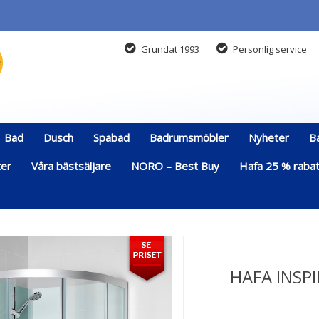
Grundat 1993
Personlig service
Bad
Dusch
Spabad
Badrumsmöbler
Nyheter
B
ter
Våra bästsäljare
NORO – Best Buy
Hafa 25 % rabatt
HAFA INSP