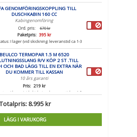
FA GENOMFÖRINGSKOPPLING TILL
DUSCHKABIN 160 CC
Kabingenomföring
Ord. pris:
670 kr
Paketpris:
395 kr
atus:
I lager (vid skickning: leveranstid ca 1-3
arbetsdagar)
BEULCO TERMOPAR 1.5 M 6520
LUTNINGSSLANG R/V KÖP 2 ST .TILL
 OCH BAD LÄGG TILL EN EXTRA NÄR
DU KOMMER TILL KASSAN
10 års garanti
Pris:
219 kr
atus:
I lager (vid skickning: leveranstid ca 1-3
arbetsdagar)
Totalpris:
8.995 kr
LÄGG I VARUKORG