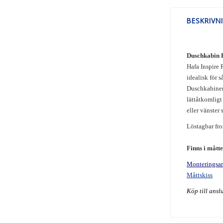
BESKRIVN
Duschkabin 
Hafa Inspire 
idealisk för 
Duschkabinen 
lättåtkomligt
eller vänster
Löstagbar fro
Finns i mått
Monteringsa
Måttskiss
Köp till ansl