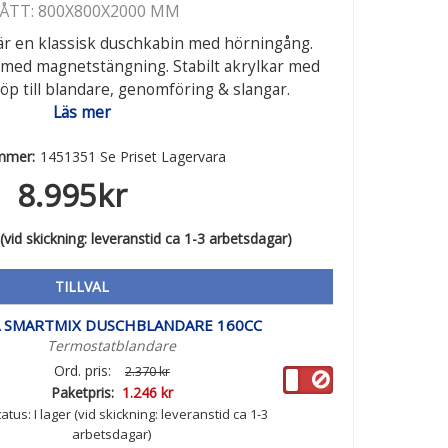
ÅTT: 800X800X2000 MM
är en klassisk duschkabin med hörningång.
s med magnetstängning. Stabilt akrylkar med
 Köp till blandare, genomföring & slangar.
Läs mer
ummer:
1451351 Se Priset Lagervara
8.995
kr
 (vid skickning: leveranstid ca 1-3 arbetsdagar)
TILLVAL
 SMARTMIX DUSCHBLANDARE 160CC
Termostatblandare
Ord. pris:
2.370 kr
Paketpris:
1.246 kr
atus:
I lager (vid skickning: leveranstid ca 1-3
arbetsdagar)