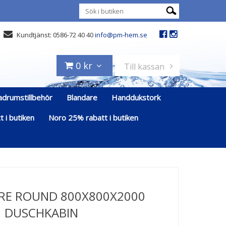
Kundtjänst: 0586-72 40 40
info@pm-hem.se
0 kr
Till kassan
adrumstillbehör
Blandare
Handdukstork
 i butiken
Noro 25% rabatt i butiken
IRE ROUND 800X800X2000
DUSCHKABIN