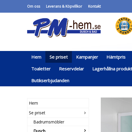
Om oss
Leverans & Köpvillkor
Kontakt
Hem
Se priset
Kampanjer
Hämtpris
Toaletter
Reservdelar
Lagerhållna produk
Butikserbjudanden
Hem
Se priset
Badrumsmöbler
Dusch