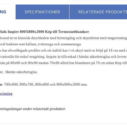
ING
SPECIFIKATIONER
RELATERADE PRODUKT
Hafa Inspire 800X800x2000 Köp till Termostatblandare
Round är en klassisk duschkabin med hörningång och skjutdörrar med magnetstängn
såväl badrum som källare, tvättstuga och sommarstuga.
har silverfärgade profiler och ett stabilt kar i vit akryl med en höjd på 16 cm med a
 vattenlås för enkel rengöring. Inspire är tillverkad i härdat säkerhetsglas och lev
 sida på 80x80 och 90x90 medan 70x90 alltid har blandaren på 70 cm sidan.Köp til
nt. Härdat säkerhetsglas.
en
: 700x900, 900x700, 800x800 och 900x900x2000 mm.
nvisning
utningsslangar under relaterade produkter.