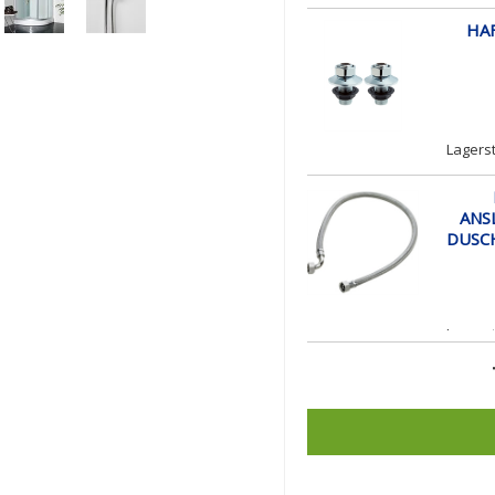
HA
Lagerst
ANS
DUSCH
Lagerst