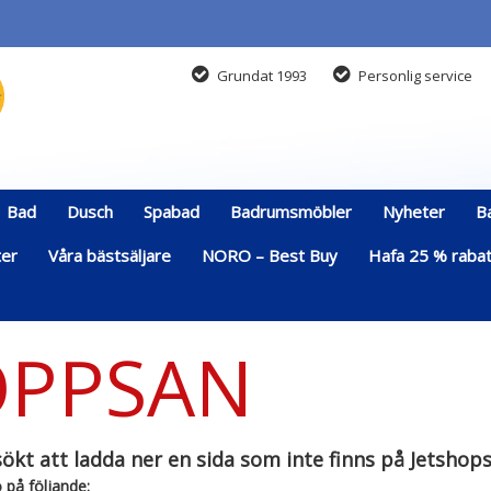
Grundat 1993
Personlig service
Bad
Dusch
Spabad
Badrumsmöbler
Nyheter
B
ter
Våra bästsäljare
NORO – Best Buy
Hafa 25 % rabatt
PPSAN
ökt att ladda ner en sida som inte finns på Jetshops
 på följande: