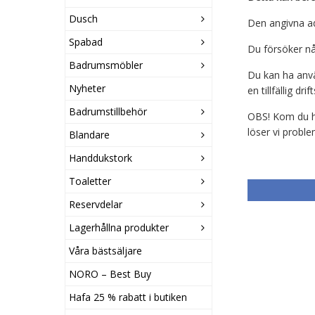
Dusch
Den angivna ad
Spabad
Du försöker nå
Badrumsmöbler
Du kan ha anvä
Nyheter
en tillfällig dri
Badrumstillbehör
OBS! Kom du hi
löser vi proble
Blandare
Handdukstork
Toaletter
Reservdelar
Lagerhållna produkter
Våra bästsäljare
NORO – Best Buy
Hafa 25 % rabatt i butiken