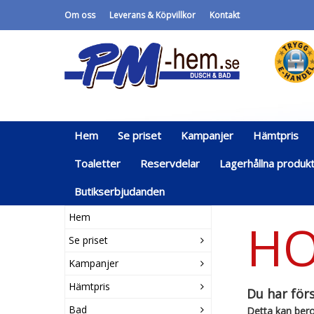
Om oss
Leverans & Köpvillkor
Kontakt
Hem
Se priset
Kampanjer
Hämtpris
Toaletter
Reservdelar
Lagerhållna produk
Butikserbjudanden
Hem
HO
Se priset
Kampanjer
Hämtpris
Du har förs
Bad
Detta kan bero