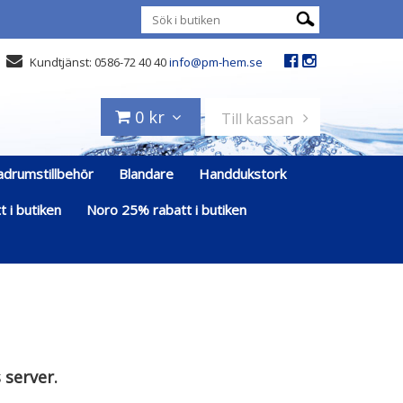
Kundtjänst: 0586-72 40 40
info@pm-hem.se
0 kr
Till kassan
adrumstillbehör
Blandare
Handdukstork
 i butiken
Noro 25% rabatt i butiken
 server.